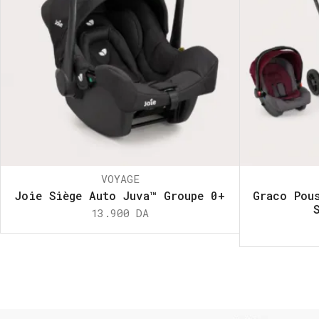
VOYAGE
Joie Siège Auto Juva™ Groupe 0+
Graco Pou
13.900
DA