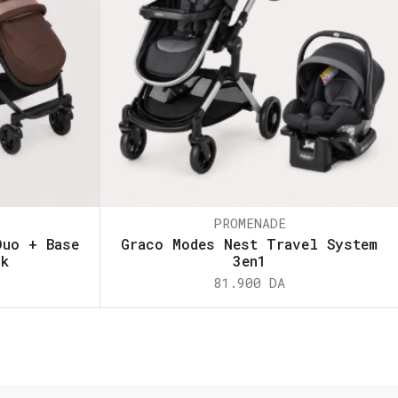
PROMENADE
Duo + Base
Graco Modes Nest Travel System
ck
3en1
81.900
DA