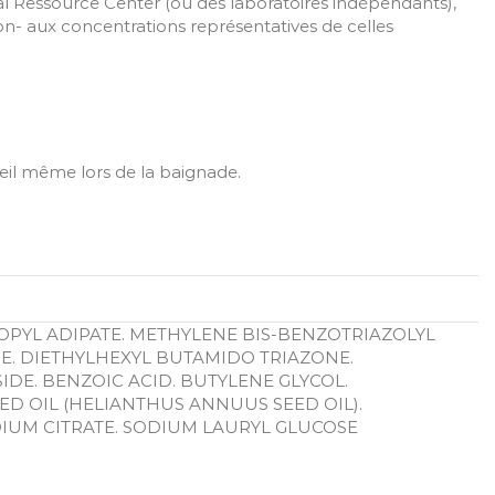
al Ressource Center (ou des laboratoires indépendants),
n- aux concentrations représentatives de celles
leil même lors de la baignade.
ROPYL ADIPATE. METHYLENE BIS-BENZOTRIAZOLYL
E. DIETHYLHEXYL BUTAMIDO TRIAZONE.
DE. BENZOIC ACID. BUTYLENE GLYCOL.
ED OIL (HELIANTHUS ANNUUS SEED OIL).
DIUM CITRATE. SODIUM LAURYL GLUCOSE