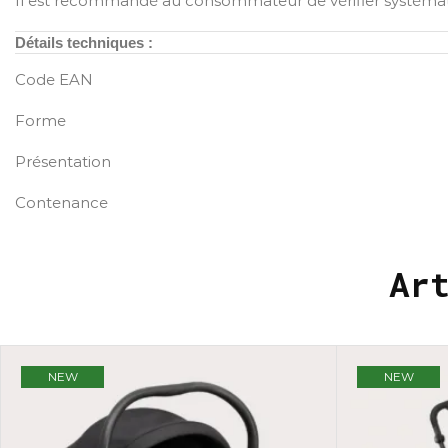
Il est recommandé au consommateur de vérifier systéma
Détails techniques :
Code EAN
Forme
Présentation
Contenance
Ar
NEW
NEW