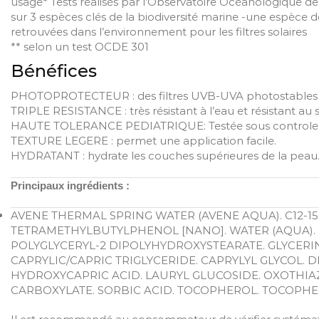
usage* Tests réalisés par l’Observatoire Océanologique d
sur 3 espèces clés de la biodiversité marine -une espèce 
retrouvées dans l’environnement pour les filtres solaires
** selon un test OCDE 301
Bénéfices
PHOTOPROTECTEUR : des filtres UVB-UVA photostables qui 
TRIPLE RESISTANCE : très résistant à l’eau et résistant au 
HAUTE TOLERANCE PEDIATRIQUE: Testée sous controle d
TEXTURE LEGERE : permet une application facile.
HYDRATANT : hydrate les couches supérieures de la peau
Principaux ingrédients :
AVENE THERMAL SPRING WATER (AVENE AQUA). C12-1
TETRAMETHYLBUTYLPHENOL [NANO]. WATER (AQUA).
POLYGLYCERYL-2 DIPOLYHYDROXYSTEARATE. GLYCERI
CAPRYLIC/CAPRIC TRIGLYCERIDE. CAPRYLYL GLYCOL.
HYDROXYCAPRIC ACID. LAURYL GLUCOSIDE. OXOTHIA
CARBOXYLATE. SORBIC ACID. TOCOPHEROL. TOCOPH