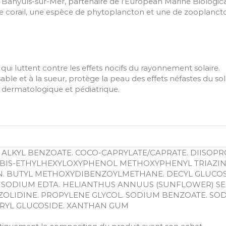
e Banyuls-sur-Mer, partenaire de l’European Marine Biologic
de corail, une espèce de phytoplancton et une de zooplancto
luttent contre les effets nocifs du rayonnement solaire.
sable et à la sueur, protège la peau des effets néfastes du so
ermatologique et pédiatrique.
.
5 ALKYL BENZOATE. COCO-CAPRYLATE/CAPRATE. DIISOP
 BIS-ETHYLHEXYLOXYPHENOL METHOXYPHENYL TRIAZIN
N. BUTYL METHOXYDIBENZOYLMETHANE. DECYL GLUCOSI
 DISODIUM EDTA. HELIANTHUS ANNUUS (SUNFLOWER) SE
ZOLIDINE. PROPYLENE GLYCOL. SODIUM BENZOATE. SO
ERYL GLUCOSIDE. XANTHAN GUM