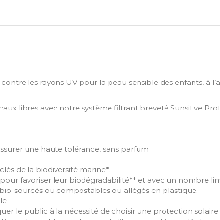
re les rayons UV pour la peau sensible des enfants, à l’app
aux libres avec notre système filtrant breveté Sunsitive Pro
assurer une haute tolérance, sans parfum
clés de la biodiversité marine*.
ur favoriser leur biodégradabilité** et avec un nombre limit
 bio-sourcés ou compostables ou allégés en plastique.
le
quer le public à la nécessité de choisir une protection sol