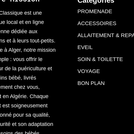
Categories
PROMENADE
Classique est une
ue local et en ligne
ACCESSOIRES
enne dédiée aux
ALLAITEMENT & REP
 et à leurs tout-petits.
EVEIL
 à Alger, notre mission
ple : vous offrir le
SOIN & TOILETTE
ur de la puériculture et
VOYAGE
ins bébé, livrés
BON PLAN
ement chez vous,
t en Algérie. Chaque
t est soigneusement
ionné pour sa qualité,
urité et son adaptation
esoins des bébés