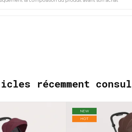
tiquement la composition du produit avant son achat
ticles récemment consul
NEW
HOT