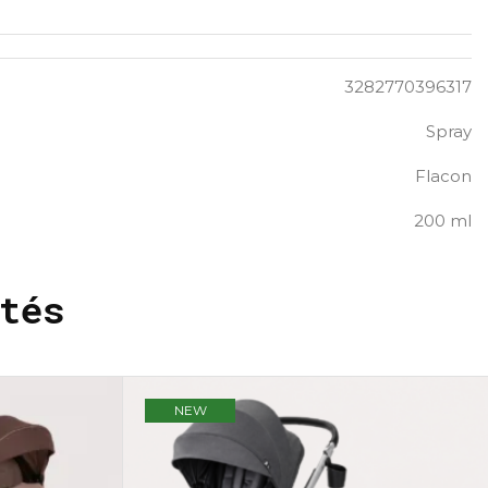
3282770396317
Spray
Flacon
200 ml
tés
NEW