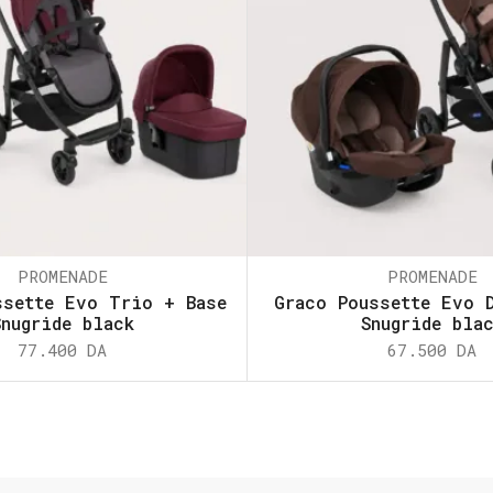
PROMENADE
PROMENADE
ssette Evo Trio + Base
Graco Poussette Evo 
Snugride black
Snugride bla
77.400
DA
67.500
DA