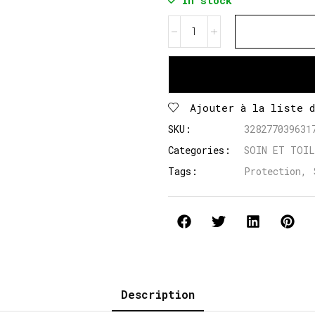
In stock
Ajouter à la liste 
SKU:
328277039631
Categories:
SOIN ET TOI
Tags:
Protection
,
Description