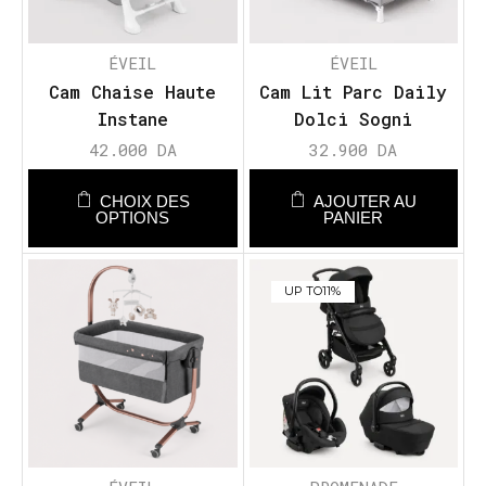
ÉVEIL
ÉVEIL
Cam Chaise Haute
Cam Lit Parc Daily
Instane
Dolci Sogni
42.000
DA
32.900
DA
CHOIX DES
AJOUTER AU
OPTIONS
PANIER
UP TO
11%