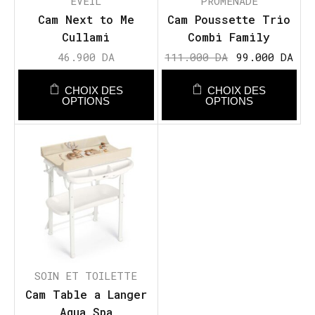
ÉVEIL
PROMENADE
Cam Next to Me
Cam Poussette Trio
Cullami
Combi Family
46.900
DA
111.000
DA
99.000
DA
CHOIX DES
CHOIX DES
OPTIONS
OPTIONS
SOIN ET TOILETTE
Cam Table a Langer
Aqua Spa