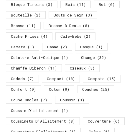
Bloque Tiroirs
(3)
Bois
(11)
Bol
(6)
Bouteille
(2)
Bouts de Sein
(3)
Brosse
(11)
Brosse à Dents
(8)
Cache Prises
(4)
Cale-Bébé
(2)
Camera
(1)
Canne
(2)
Casque
(1)
Ceinture Anti-Colique
(1)
Change
(32)
Chauffe-Biberon
(11)
Ciseaux
(8)
Cododo
(7)
Compact
(18)
Compote
(15)
Confort
(9)
Coton
(9)
Couches
(25)
Coupe-Ongles
(7)
Coussin
(3)
Coussin D'allaitement
(1)
Coussinets D'Allaitement
(8)
Couverture
(6)
Couverture D'allaitement
(1)
Crème
(5)