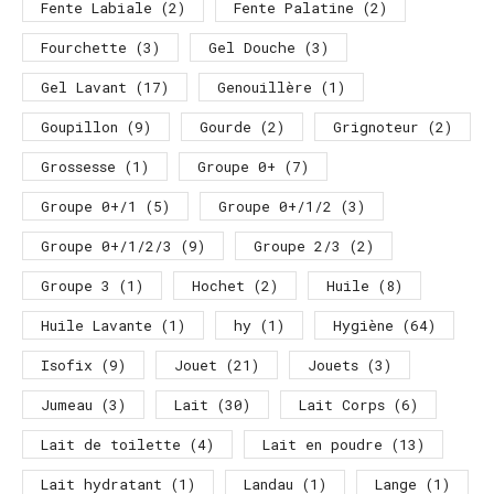
Fente Labiale
(2)
Fente Palatine
(2)
Fourchette
(3)
Gel Douche
(3)
Gel Lavant
(17)
Genouillère
(1)
Goupillon
(9)
Gourde
(2)
Grignoteur
(2)
Grossesse
(1)
Groupe 0+
(7)
Groupe 0+/1
(5)
Groupe 0+/1/2
(3)
Groupe 0+/1/2/3
(9)
Groupe 2/3
(2)
Groupe 3
(1)
Hochet
(2)
Huile
(8)
Huile Lavante
(1)
hy
(1)
Hygiène
(64)
Isofix
(9)
Jouet
(21)
Jouets
(3)
Jumeau
(3)
Lait
(30)
Lait Corps
(6)
Lait de toilette
(4)
Lait en poudre
(13)
Lait hydratant
(1)
Landau
(1)
Lange
(1)