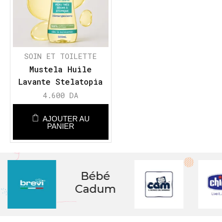
SOIN ET TOILETTE
Mustela Huile
Lavante Stelatopia
au Tournesol BIO
4.600
DA
AJOUTER AU
PANIER
Bébé
Cadum