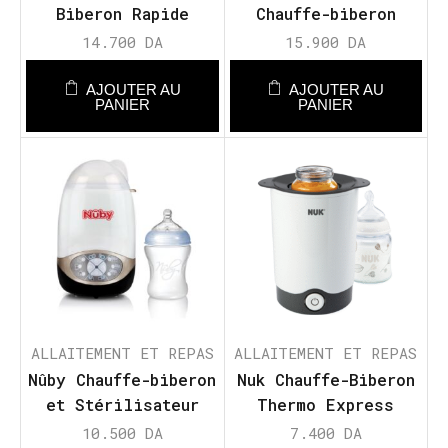
Biberon Rapide
Chauffe-biberon
Rapide
14.700
DA
15.900
DA
AJOUTER AU
AJOUTER AU
PANIER
PANIER
ALLAITEMENT ET REPAS
ALLAITEMENT ET REPAS
Nûby Chauffe-biberon
Nuk Chauffe-Biberon
et Stérilisateur
Thermo Express
2en1 Natural Touch
10.500
DA
7.400
DA