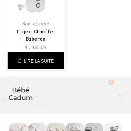
Non classé
Tigex Chauffe-
Biberon
Maison/Voiture
9.100
DA
Express
LIRE LA SUITE
Bébé
Cadum