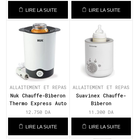
LIRE LA SUITE
LIRE LA SUITE
ALLAITEMENT ET REPAS
ALLAITEMENT ET REPAS
Nuk Chauffe-Biberon
Suavinex Chauffe-
Thermo Express Auto
Biberon
et Maison
12.750
DA
11.300
DA
LIRE LA SUITE
LIRE LA SUITE