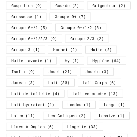
Goupillon
(9)
Gourde
(2)
Grignoteur
(2)
Grossesse
(1)
Groupe 0+
(7)
Groupe 0+/1
(5)
Groupe 0+/1/2
(3)
Groupe 0+/1/2/3
(9)
Groupe 2/3
(2)
Groupe 3
(1)
Hochet
(2)
Huile
(8)
Huile Lavante
(1)
hy
(1)
Hygiène
(64)
Isofix
(9)
Jouet
(21)
Jouets
(3)
Jumeau
(3)
Lait
(30)
Lait Corps
(6)
Lait de toilette
(4)
Lait en poudre
(13)
Lait hydratant
(1)
Landau
(1)
Lange
(1)
Latex
(11)
Les Coliques
(2)
Lessive
(1)
Limes à Ongles
(6)
Lingette
(33)