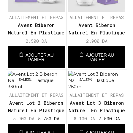
ALLAITEMENT ET REPAS
ALLAITEMENT ET REPAS
Avent Biberon
Avent Biberon
Naturel En Plastique
Naturel En Plastique
125ml à Réponse
260ml à Réponse
2.500
DA
2.900
DA
Naturelle Valve
Naturelle Valve
AirFree
AirFree
AJOUTER AU
AJOUTER AU
PANIER
PANIER
SALE
3%
SALE
7%
ALLAITEMENT ET REPAS
ALLAITEMENT ET REPAS
Avent Lot 2 Biberon
Avent Lot 3 Biberon
Naturel En Plastique
Naturel En Plastique
330ml
260ml
5.900
DA
5.750
DA
8.100
DA
7.500
DA
AJOUTER AU
AJOUTER AU