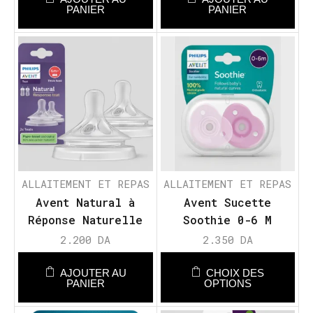
PANIER
PANIER
ALLAITEMENT ET REPAS
ALLAITEMENT ET REPAS
Avent Natural à
Avent Sucette
Réponse Naturelle
Soothie 0-6 M
Tétine – Débit 6m+
2.200
DA
2.350
DA
FOOD
AJOUTER AU
CHOIX DES
PANIER
OPTIONS