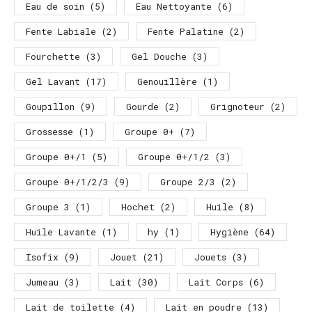
Eau de soin
(5)
Eau Nettoyante
(6)
Fente Labiale
(2)
Fente Palatine
(2)
Fourchette
(3)
Gel Douche
(3)
Gel Lavant
(17)
Genouillère
(1)
Goupillon
(9)
Gourde
(2)
Grignoteur
(2)
Grossesse
(1)
Groupe 0+
(7)
Groupe 0+/1
(5)
Groupe 0+/1/2
(3)
Groupe 0+/1/2/3
(9)
Groupe 2/3
(2)
Groupe 3
(1)
Hochet
(2)
Huile
(8)
Huile Lavante
(1)
hy
(1)
Hygiène
(64)
Isofix
(9)
Jouet
(21)
Jouets
(3)
Jumeau
(3)
Lait
(30)
Lait Corps
(6)
Lait de toilette
(4)
Lait en poudre
(13)