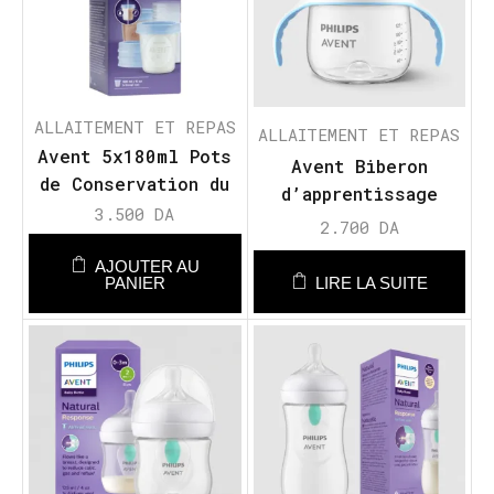
ALLAITEMENT ET REPAS
ALLAITEMENT ET REPAS
Avent 5x180ml Pots
Avent Biberon
de Conservation du
d’apprentissage
Lait Maternel &
3.500
DA
Natural Response
2.700
DA
Légumes
6M+
AJOUTER AU
PANIER
LIRE LA SUITE