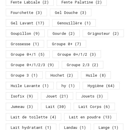
Fente Labiale
(2)
Fente Palatine
(2)
Fourchette
(3)
Gel Douche
(3)
Gel Lavant
(17)
Genouillère
(1)
Goupillon
(9)
Gourde
(2)
Grignoteur
(2)
Grossesse
(1)
Groupe 0+
(7)
Groupe 0+/1
(5)
Groupe 0+/1/2
(3)
Groupe 0+/1/2/3
(9)
Groupe 2/3
(2)
Groupe 3
(1)
Hochet
(2)
Huile
(8)
Huile Lavante
(1)
hy
(1)
Hygiène
(64)
Isofix
(9)
Jouet
(21)
Jouets
(3)
Jumeau
(3)
Lait
(30)
Lait Corps
(6)
Lait de toilette
(4)
Lait en poudre
(13)
Lait hydratant
(1)
Landau
(1)
Lange
(1)