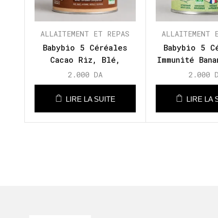
ALLAITEMENT ET REPAS
ALLAITEMENT 
Babybio 5 Céréales
Babybio 5 C
Cacao Riz, Blé,
Immunité Bana
Avoine, Seigle,
Riz, Blé, A
2.000
DA
2.000
Quinoa
Seigle, Qui
mois
LIRE LA SUITE
LIRE LA 