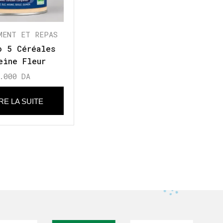
MENT ET REPAS
o 5 Céréales
eine Fleur
er Camomille,
.000
DA
 mois+
IRE LA SUITE