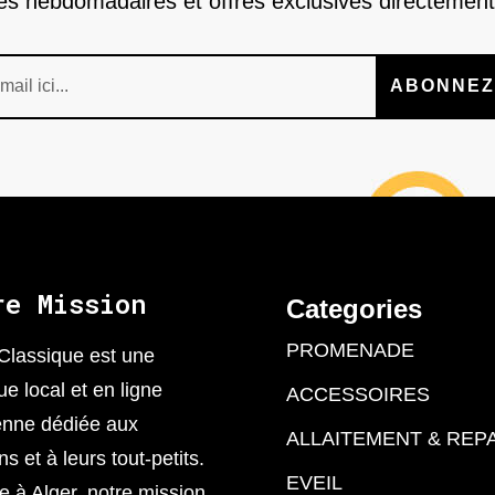
nes hebdomadaires et offres exclusives directement
ABONNEZ
re Mission
Categories
PROMENADE
Classique est une
ue local et en ligne
ACCESSOIRES
enne dédiée aux
ALLAITEMENT & REP
 et à leurs tout-petits.
EVEIL
 à Alger, notre mission