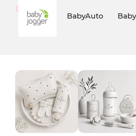
BabyAuto
Babybio
BEA