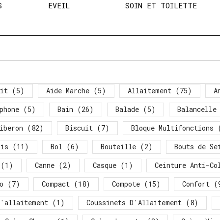
S
EVEIL
SOIN ET TOILETTE
it
(5)
Aide Marche
(5)
Allaitement
(75)
A
phone
(5)
Bain
(26)
Balade
(5)
Balancelle
iberon
(82)
Biscuit
(7)
Bloque Multifonctions
(
ois
(11)
Bol
(6)
Bouteille
(2)
Bouts de Se
(1)
Canne
(2)
Casque
(1)
Ceinture Anti-Co
o
(7)
Compact
(18)
Compote
(15)
Confort
(
D'allaitement
(1)
Coussinets D'Allaitement
(8)