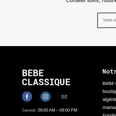
Conseils soins, routi
BEBE
Not
CLASSIQUE
BéBé 
boutiq
algéri
mamans
Samedi:
09:00 AM – 09:00 PM
Fondée