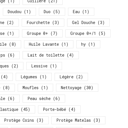
age
(1)
Cuillère
(21)
Doudou
(1)
Duo
(5)
Eau
(1)
ne
(2)
Fourchette
(3)
Gel Douche
(3)
se
(1)
Groupe 0+
(7)
Groupe 0+/1
(5)
ile
(8)
Huile Lavante
(1)
hy
(1)
rps
(6)
Lait de toilette
(4)
ques
(2)
Lessive
(1)
(4)
Légumes
(1)
Légère
(2)
é
(8)
Moufles
(1)
Nettoyage
(30)
ale
(6)
Peau sèche
(6)
lastique
(45)
Porte-bébé
(4)
Protège Coins
(3)
Protège Matelas
(3)