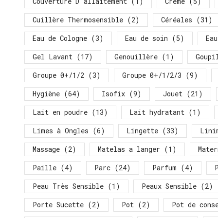
Couverture D'allaitement
(1)
Crème
(5)
Cuillère Thermosensible
(2)
Céréales
(31)
Eau de Cologne
(3)
Eau de soin
(5)
Eau
Gel Lavant
(17)
Genouillère
(1)
Goupi
Groupe 0+/1/2
(3)
Groupe 0+/1/2/3
(9)
Hygiène
(64)
Isofix
(9)
Jouet
(21)
Lait en poudre
(13)
Lait hydratant
(1)
Limes à Ongles
(6)
Lingette
(33)
Lini
Massage
(2)
Matelas a langer
(1)
Mater
Paille
(4)
Parc
(24)
Parfum
(4)
Peau Très Sensible
(1)
Peaux Sensible
(2)
Porte Sucette
(2)
Pot
(2)
Pot de cons