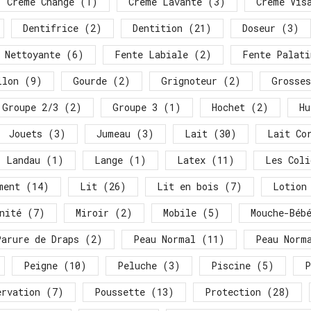
Crème Change
(1)
Crème Lavante
(3)
Crème Vis
Dentifrice
(2)
Dentition
(21)
Doseur
(3)
 Nettoyante
(6)
Fente Labiale
(2)
Fente Palati
llon
(9)
Gourde
(2)
Grignoteur
(2)
Grosses
Groupe 2/3
(2)
Groupe 3
(1)
Hochet
(2)
Hu
Jouets
(3)
Jumeau
(3)
Lait
(30)
Lait Co
Landau
(1)
Lange
(1)
Latex
(11)
Les Coli
ment
(14)
Lit
(26)
Lit en bois
(7)
Lotion
nité
(7)
Miroir
(2)
Mobile
(5)
Mouche-Béb
Parure de Draps
(2)
Peau Normal
(11)
Peau Norm
Peigne
(10)
Peluche
(3)
Piscine
(5)
P
ervation
(7)
Poussette
(13)
Protection
(28)