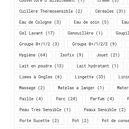
Couverture D'allaitement
(1)
Crème
(5)
Cuillère Thermosensible
(2)
Céréales
(31)
Eau de Cologne
(3)
Eau de soin
(5)
Eau
Gel Lavant
(17)
Genouillère
(1)
Goupi
Groupe 0+/1/2
(3)
Groupe 0+/1/2/3
(9)
Hygiène
(64)
Isofix
(9)
Jouet
(21)
Lait en poudre
(13)
Lait hydratant
(1)
Limes à Ongles
(6)
Lingette
(33)
Lini
Massage
(2)
Matelas a langer
(1)
Mater
Paille
(4)
Parc
(24)
Parfum
(4)
Peau Très Sensible
(1)
Peaux Sensible
(2)
Porte Sucette
(2)
Pot
(2)
Pot de cons