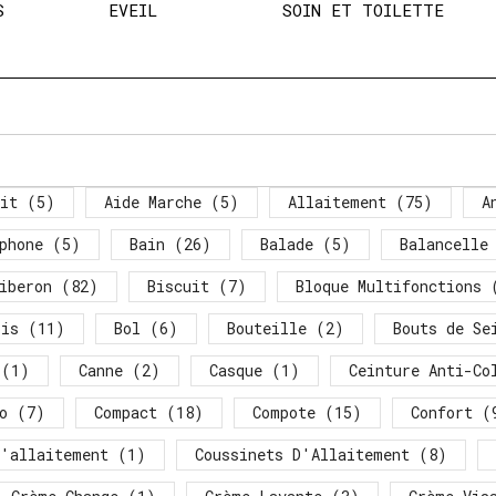
S
EVEIL
SOIN ET TOILETTE
it
(5)
Aide Marche
(5)
Allaitement
(75)
A
phone
(5)
Bain
(26)
Balade
(5)
Balancelle
iberon
(82)
Biscuit
(7)
Bloque Multifonctions
(
ois
(11)
Bol
(6)
Bouteille
(2)
Bouts de Se
(1)
Canne
(2)
Casque
(1)
Ceinture Anti-Co
o
(7)
Compact
(18)
Compote
(15)
Confort
(
D'allaitement
(1)
Coussinets D'Allaitement
(8)