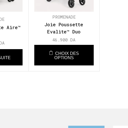
PROMENADE
DE
Joie Poussette
te Aire™
Evalite™ Duo
46.900
DA
DA
CHOIX DES
SUITE
OPTIONS