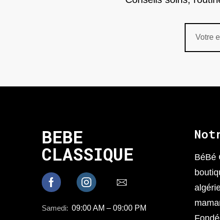
BEBE
Not
CLASSIQUE
BéBé 
boutiq
algéri
mamans
Samedi:
09:00 AM – 09:00 PM
Fondée