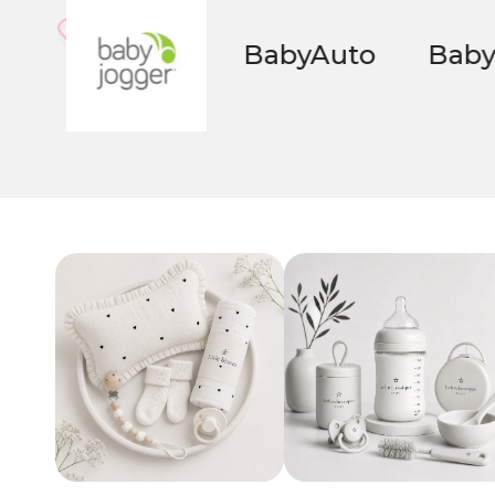
BabyAuto
Babybio
BEA