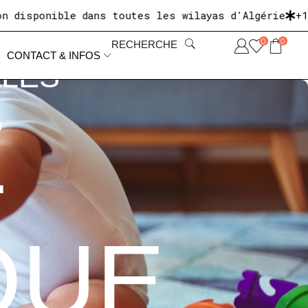
ible dans toutes les wilayas d'Algérie
+10 000 cl
0
0
RECHERCHE
CONTACT & INFOS
ALES
E
QUE