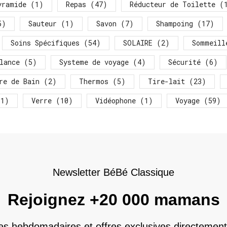
yramide
(1)
Repas
(47)
Réducteur de Toilette
(1
5)
Sauteur
(1)
Savon
(7)
Shampoing
(17)
Soins Spécifiques
(54)
SOLAIRE
(2)
Sommeill
lance
(5)
Systeme de voyage
(4)
Sécurité
(6)
re de Bain
(2)
Thermos
(5)
Tire-lait
(23)
1)
Verre
(10)
Vidéophone
(1)
Voyage
(59)
Newsletter BéBé Classique
Rejoignez +20 000 mamans
nes hebdomadaires et offres exclusives directement