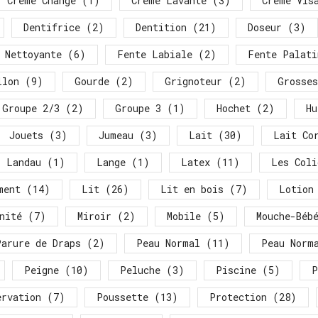
Crème Change
(1)
Crème Lavante
(3)
Crème Vis
Dentifrice
(2)
Dentition
(21)
Doseur
(3)
 Nettoyante
(6)
Fente Labiale
(2)
Fente Palati
llon
(9)
Gourde
(2)
Grignoteur
(2)
Grosses
Groupe 2/3
(2)
Groupe 3
(1)
Hochet
(2)
Hu
Jouets
(3)
Jumeau
(3)
Lait
(30)
Lait Co
Landau
(1)
Lange
(1)
Latex
(11)
Les Coli
ment
(14)
Lit
(26)
Lit en bois
(7)
Lotion
nité
(7)
Miroir
(2)
Mobile
(5)
Mouche-Béb
Parure de Draps
(2)
Peau Normal
(11)
Peau Norm
Peigne
(10)
Peluche
(3)
Piscine
(5)
P
ervation
(7)
Poussette
(13)
Protection
(28)