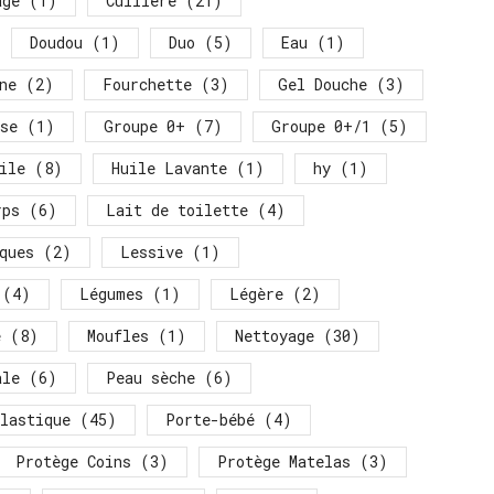
age
(1)
Cuillère
(21)
Doudou
(1)
Duo
(5)
Eau
(1)
ne
(2)
Fourchette
(3)
Gel Douche
(3)
se
(1)
Groupe 0+
(7)
Groupe 0+/1
(5)
ile
(8)
Huile Lavante
(1)
hy
(1)
rps
(6)
Lait de toilette
(4)
ques
(2)
Lessive
(1)
(4)
Légumes
(1)
Légère
(2)
é
(8)
Moufles
(1)
Nettoyage
(30)
ale
(6)
Peau sèche
(6)
lastique
(45)
Porte-bébé
(4)
Protège Coins
(3)
Protège Matelas
(3)