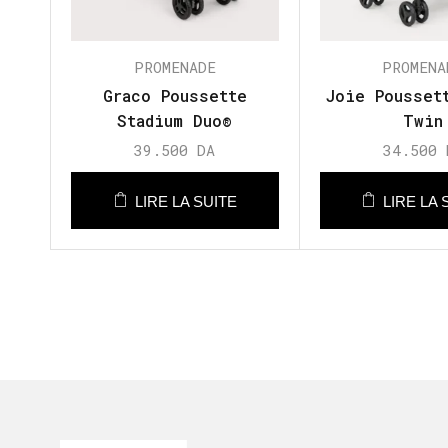
PROMENADE
PROMENA
Graco Poussette
Joie Pousset
Stadium Duo®
Twin
39.500
DA
34.500
LIRE LA SUITE
LIRE LA 