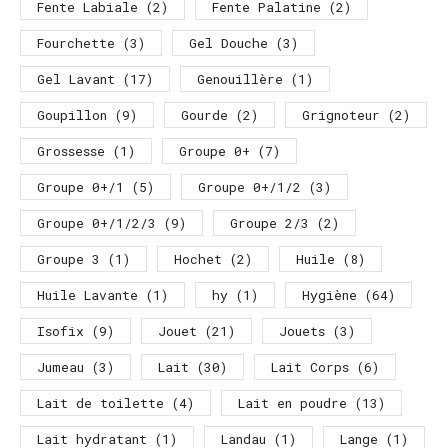
Fente Labiale
(2)
Fente Palatine
(2)
Fourchette
(3)
Gel Douche
(3)
Gel Lavant
(17)
Genouillère
(1)
Goupillon
(9)
Gourde
(2)
Grignoteur
(2)
Grossesse
(1)
Groupe 0+
(7)
Groupe 0+/1
(5)
Groupe 0+/1/2
(3)
Groupe 0+/1/2/3
(9)
Groupe 2/3
(2)
Groupe 3
(1)
Hochet
(2)
Huile
(8)
Huile Lavante
(1)
hy
(1)
Hygiène
(64)
Isofix
(9)
Jouet
(21)
Jouets
(3)
Jumeau
(3)
Lait
(30)
Lait Corps
(6)
Lait de toilette
(4)
Lait en poudre
(13)
Lait hydratant
(1)
Landau
(1)
Lange
(1)