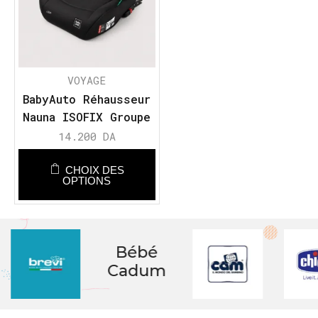
VOYAGE
BabyAuto Réhausseur
Nauna ISOFIX Groupe
3 (22-36kg)
14.200
DA
CHOIX DES
OPTIONS
Bébé
Cadum