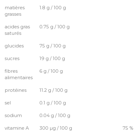
matières
1.8 g / 100 g
grasses
acides gras
0.75 g / 100 g
saturés
glucides
75 g / 100 g
sucres
19 g / 100 g
fibres
6 g / 100 g
alimentaires
protéines
11.2 g / 100 g
sel
0.1 g / 100 g
sodium
0.04 g / 100 g
vitamine A
300 µg / 100 g
75 %