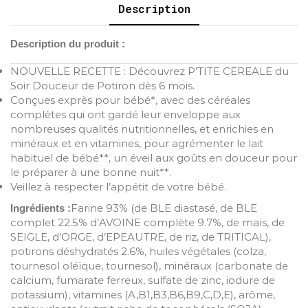
Description
Description du produit :
NOUVELLE RECETTE : Découvrez P’TITE CEREALE du
Soir Douceur de Potiron dès 6 mois.
Conçues exprès pour bébé*, avec des céréales
complètes qui ont gardé leur enveloppe aux
nombreuses qualités nutritionnelles, et enrichies en
minéraux et en vitamines, pour agrémenter le lait
habituel de bébé**, un éveil aux goûts en douceur pour
le préparer à une bonne nuit**.
Veillez à respecter l’appétit de votre bébé. ​
Farine 93% (de BLE diastasé, de BLE
Ingrédients :
complet 22.5% d’AVOINE complète 9.7%, de maïs, de
SEIGLE, d’ORGE, d’EPEAUTRE, de riz, de TRITICAL),
potirons déshydratés 2.6%, huiles végétales (colza,
tournesol oléïque, tournesol), minéraux (carbonate de
calcium, fumarate ferreux, sulfate de zinc, iodure de
potassium), vitamines (A,B1,B3,B6,B9,C,D,E), arôme,