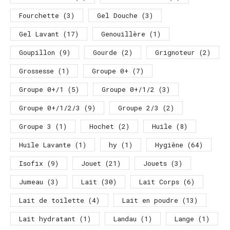
Fourchette
(3)
Gel Douche
(3)
Gel Lavant
(17)
Genouillère
(1)
Goupillon
(9)
Gourde
(2)
Grignoteur
(2)
Grossesse
(1)
Groupe 0+
(7)
Groupe 0+/1
(5)
Groupe 0+/1/2
(3)
Groupe 0+/1/2/3
(9)
Groupe 2/3
(2)
Groupe 3
(1)
Hochet
(2)
Huile
(8)
Huile Lavante
(1)
hy
(1)
Hygiène
(64)
Isofix
(9)
Jouet
(21)
Jouets
(3)
Jumeau
(3)
Lait
(30)
Lait Corps
(6)
Lait de toilette
(4)
Lait en poudre
(13)
Lait hydratant
(1)
Landau
(1)
Lange
(1)