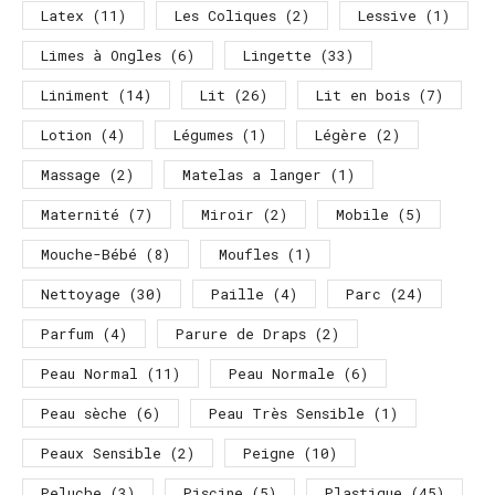
Latex
(11)
Les Coliques
(2)
Lessive
(1)
Limes à Ongles
(6)
Lingette
(33)
Liniment
(14)
Lit
(26)
Lit en bois
(7)
Lotion
(4)
Légumes
(1)
Légère
(2)
Massage
(2)
Matelas a langer
(1)
Maternité
(7)
Miroir
(2)
Mobile
(5)
Mouche-Bébé
(8)
Moufles
(1)
Nettoyage
(30)
Paille
(4)
Parc
(24)
Parfum
(4)
Parure de Draps
(2)
Peau Normal
(11)
Peau Normale
(6)
Peau sèche
(6)
Peau Très Sensible
(1)
Peaux Sensible
(2)
Peigne
(10)
Peluche
(3)
Piscine
(5)
Plastique
(45)