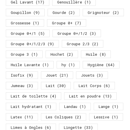
Gel Lavant
(17)
Genouillère
(1)
Goupillon
(9)
Gourde
(2)
Grignoteur
(2)
Grossesse
(1)
Groupe 0+
(7)
Groupe 0+/1
(5)
Groupe 0+/1/2
(3)
Groupe 0+/1/2/3
(9)
Groupe 2/3
(2)
Groupe 3
(1)
Hochet
(2)
Huile
(8)
Huile Lavante
(1)
hy
(1)
Hygiène
(64)
Isofix
(9)
Jouet
(21)
Jouets
(3)
Jumeau
(3)
Lait
(30)
Lait Corps
(6)
Lait de toilette
(4)
Lait en poudre
(13)
Lait hydratant
(1)
Landau
(1)
Lange
(1)
Latex
(11)
Les Coliques
(2)
Lessive
(1)
Limes à Ongles
(6)
Lingette
(33)