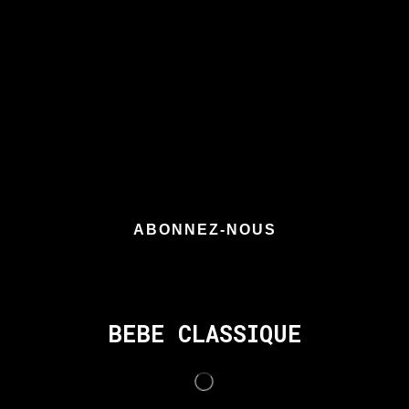
Conseils soins, routines hebdomadaires et
offres exclusives directement dans votre
boîte mail
ABONNEZ-NOUS
BEBE CLASSIQUE