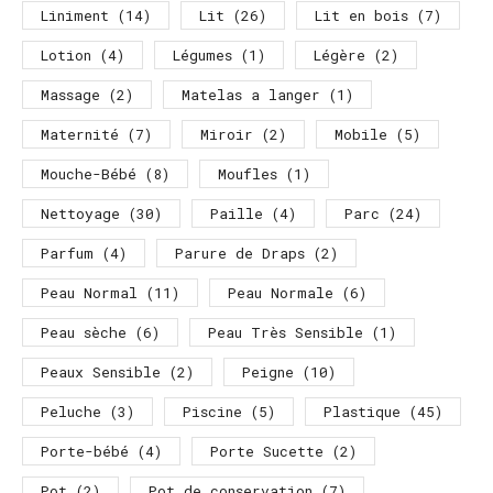
Liniment
(14)
Lit
(26)
Lit en bois
(7)
Lotion
(4)
Légumes
(1)
Légère
(2)
Massage
(2)
Matelas a langer
(1)
Maternité
(7)
Miroir
(2)
Mobile
(5)
Mouche-Bébé
(8)
Moufles
(1)
Nettoyage
(30)
Paille
(4)
Parc
(24)
Parfum
(4)
Parure de Draps
(2)
Peau Normal
(11)
Peau Normale
(6)
Peau sèche
(6)
Peau Très Sensible
(1)
Peaux Sensible
(2)
Peigne
(10)
Peluche
(3)
Piscine
(5)
Plastique
(45)
Porte-bébé
(4)
Porte Sucette
(2)
Pot
(2)
Pot de conservation
(7)