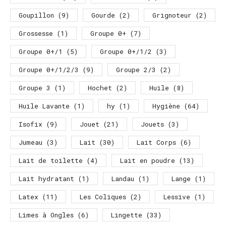
Goupillon
(9)
Gourde
(2)
Grignoteur
(2)
Grossesse
(1)
Groupe 0+
(7)
Groupe 0+/1
(5)
Groupe 0+/1/2
(3)
Groupe 0+/1/2/3
(9)
Groupe 2/3
(2)
Groupe 3
(1)
Hochet
(2)
Huile
(8)
Huile Lavante
(1)
hy
(1)
Hygiène
(64)
Isofix
(9)
Jouet
(21)
Jouets
(3)
Jumeau
(3)
Lait
(30)
Lait Corps
(6)
Lait de toilette
(4)
Lait en poudre
(13)
Lait hydratant
(1)
Landau
(1)
Lange
(1)
Latex
(11)
Les Coliques
(2)
Lessive
(1)
Limes à Ongles
(6)
Lingette
(33)