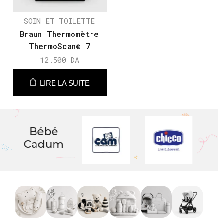
SOIN ET TOILETTE
Braun Thermomètre
ThermoScan® 7
12.500
DA
LIRE LA SUITE
Bébé
Cadum