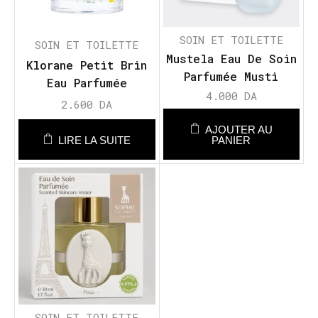
SOIN ET TOILETTE
SOIN ET TOILETTE
Mustela Eau De Soin
Klorane Petit Brin
Parfumée Musti
Eau Parfumée
4.000
DA
2.600
DA
AJOUTER AU
LIRE LA SUITE
PANIER
SOIN ET TOILETTE