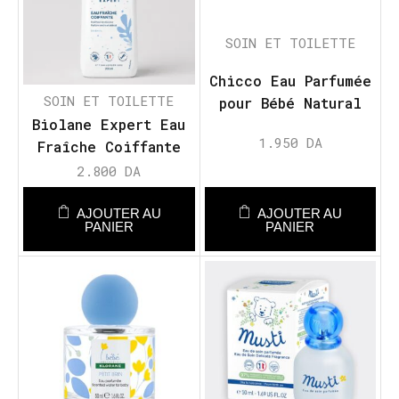
SOIN ET TOILETTE
Chicco Eau Parfumée
SOIN ET TOILETTE
pour Bébé Natural
Biolane Expert Eau
Sensation
1.950
DA
Fraîche Coiffante
200 ml
2.800
DA
AJOUTER AU
AJOUTER AU
PANIER
PANIER