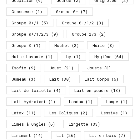
Goupillon
(9)
Gourde
(2)
Grignoteur
(2)
Grossesse
(1)
Groupe 0+
(7)
Groupe 0+/1
(5)
Groupe 0+/1/2
(3)
Groupe 0+/1/2/3
(9)
Groupe 2/3
(2)
Groupe 3
(1)
Hochet
(2)
Huile
(8)
Huile Lavante
(1)
hy
(1)
Hygiène
(64)
Isofix
(9)
Jouet
(21)
Jouets
(3)
Jumeau
(3)
Lait
(30)
Lait Corps
(6)
Lait de toilette
(4)
Lait en poudre
(13)
Lait hydratant
(1)
Landau
(1)
Lange
(1)
Latex
(11)
Les Coliques
(2)
Lessive
(1)
Limes à Ongles
(6)
Lingette
(33)
Liniment
(14)
Lit
(26)
Lit en bois
(7)