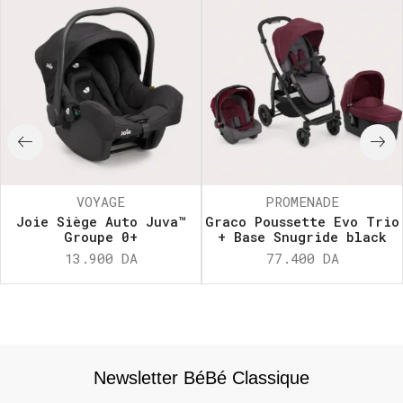
VOYAGE
PROMENADE
Joie Siège Auto Juva™
Graco Poussette Evo Trio
Groupe 0+
+ Base Snugride black
13.900
DA
77.400
DA
Newsletter BéBé Classique