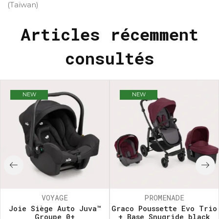
(Taïwan)
Articles récemment
consultés
NEW
NEW
VOYAGE
PROMENADE
Joie Siège Auto Juva™
Graco Poussette Evo Trio
Groupe 0+
+ Base Snugride black