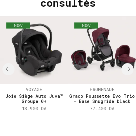
consultés
NEW
NEW
VOYAGE
PROMENADE
Joie Siège Auto Juva™
Graco Poussette Evo Trio
Groupe 0+
+ Base Snugride black
13.900
DA
77.400
DA