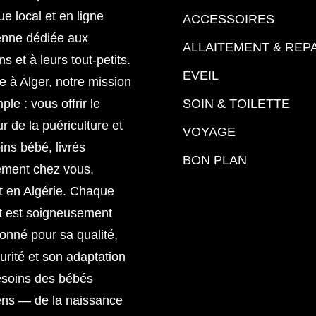
ue local et en ligne
ACCESSOIRES
enne dédiée aux
ALLAITEMENT & REP
 et à leurs tout-petits.
EVEIL
 à Alger, notre mission
ple : vous offrir le
SOIN & TOILETTE
ur de la puériculture et
VOYAGE
ins bébé, livrés
BON PLAN
ement chez vous,
t en Algérie. Chaque
t est soigneusement
ionné pour sa qualité,
urité et son adaptation
esoins des bébés
ens — de la naissance