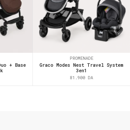
PROMENADE
Duo + Base
Graco Modes Nest Travel System
ck
3en1
81.900
DA