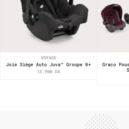
VOYAGE
Joie Siège Auto Juva™ Groupe 0+
Graco Pou
13.900
DA