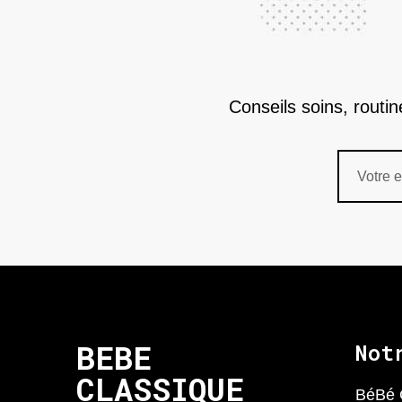
Conseils soins, routi
BEBE
Not
CLASSIQUE
BéBé 