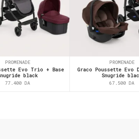
PROMENADE
PROMENADE
ssette Evo Trio + Base
Graco Poussette Evo 
Snugride black
Snugride bla
77.400
DA
67.500
DA