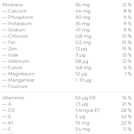
Minéraux
66 mg
12 %
— Calcium
44 mg
8 %
— Phosphore
90 mg
9 %
— Potassium
36 mg
9 %
— Sodium
47 mg
9 %
— Chlorure
0,8 mg
10 %
— Fer
0,5 mg
10 %
— Zinc
12 µg
15 %
— Iode
3 µg
15 %
— Sélénium
58 µg
12 %
— Cuivre
4,8 mg
6 %
— Magnésium
12 µg
1 %
— Manganèse
< 10 µg
— Fluorure
Vitamines
63 µg ER
16 %
— A
1,5 µg
21 %
— D3
1,4mg α-ET
28 %
— E
5 µg
42 %
— K1
10 mg
22 %
— C
54 mg
11 %