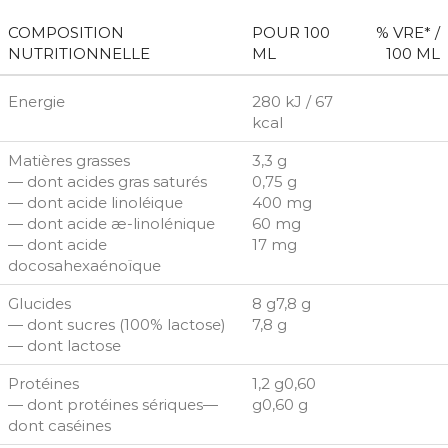
COMPOSITION
POUR 100
% VRE* /
NUTRITIONNELLE
ML
100 ML
Energie
280 kJ / 67
kcal
Matières grasses
3,3 g
— dont acides gras saturés
0,75 g
— dont acide linoléique
400 mg
— dont acide æ-linolénique
60 mg
— dont acide
17 mg
docosahexaénoïque
Glucides
8 g7,8 g
— dont sucres (100% lactose)
7,8 g
— dont lactose
Protéines
1,2 g0,60
— dont protéines sériques—
g0,60 g
dont caséines