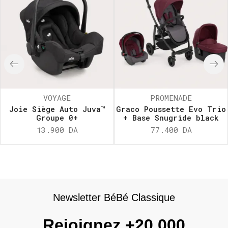
VOYAGE
PROMENADE
Joie Siège Auto Juva™
Graco Poussette Evo Trio
Groupe 0+
+ Base Snugride black
13.900
DA
77.400
DA
Newsletter BéBé Classique
Rejoignez +20 000