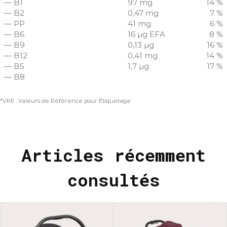
— B1
97 mg
14 %
— B2
0,47 mg
7 %
— PP
41 mg
6 %
— B6
16 µg EFA
8 %
— B9
0,13 µg
16 %
— B12
0,41 mg
14 %
— B5
1,7 µg
17 %
— B8
*VRE : Valeurs de Référence pour Étiquetage
Articles récemment
consultés