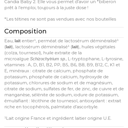
Candia Baby 2. Elle vous permet d’avoir un *biberon
prêt à l’emploi, toujours à la juste dose !
*Les tétines ne sont pas vendues avec nos bouteilles
Composition
Eau,
entier¹, perméat de lactosérum déminéralisé¹
lait
(
), lactosérum déminéralisé¹ (
), huiles végétales
lait
lait
(colza, tournesol), huile extraite de la
microalgue
., L-tryptophane, L-tyrosine,
Schizochytrium sp
vitamines : A, D, B1, B2, PP, B5, B6, B8, B9, B12, C, K1 et
E, minéraux : citrate de calcium, phosphate de
potassium, phosphate de calcium, hydroxyde de
potassium, chlorures de sodium et de magnésium,
citrate de sodium, sulfates de fer, de zinc, de cuivre et de
manganèse, sélénite de sodium, iodure de potassium,
émulsifiant : lécithine de tournesol, antioxydant : extrait
riche en tocophérols, palmitate d’ascorbyle.
¹Lait origine France et ingrédient laitier origine U.E.