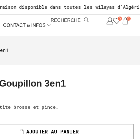
on disponible dans toutes les wilayas d'Algérie
+
0
0
RECHERCHE
CONTACT & INFOS
3en1
 Goupillon 3en1
tite brosse et pince.
AJOUTER AU PANIER