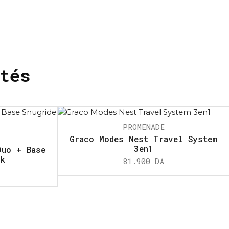
tés
PROMENADE
Graco Modes Nest Travel System
3en1
Duo + Base
ck
81.900
DA