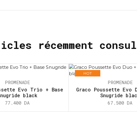
ticles récemment consul
HOT
PROMENADE
PROMENADE
ssette Evo Trio + Base
Graco Poussette Evo 
Snugride black
Snugride bla
77.400
DA
67.500
DA