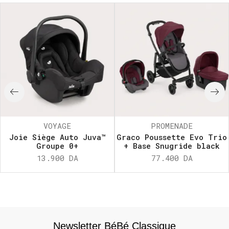
VOYAGE
PROMENADE
Joie Siège Auto Juva™
Graco Poussette Evo Trio
Groupe 0+
+ Base Snugride black
13.900
DA
77.400
DA
Newsletter BéBé Classique