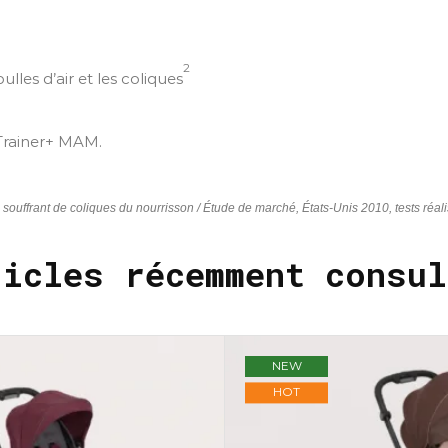
2
bulles d’air et les coliques
 Trainer+ MAM.
 souffrant de coliques du nourrisson /
Étude de marché, États-Unis 2010, tests réal
ticles récemment consul
NEW
HOT