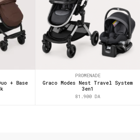
PROMENADE
Duo + Base
Graco Modes Nest Travel System
ck
3en1
81.900
DA