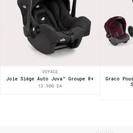
VOYAGE
Joie Siège Auto Juva™ Groupe 0+
Graco Pou
13.900
DA