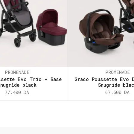
PROMENADE
PROMENADE
ssette Evo Trio + Base
Graco Poussette Evo 
Snugride black
Snugride bla
77.400
DA
67.500
DA