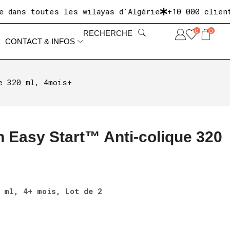
 toutes les wilayas d'Algérie
+10 000 clients sat
0
0
RECHERCHE
CONTACT & INFOS
e 320 ml, 4mois+
 Easy Start™ Anti-colique 320
 ml, 4+ mois, Lot de 2