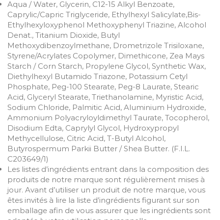
Aqua / Water, Glycerin, C12-15 Alkyl Benzoate,
Caprylic/Capric Triglyceride, Ethylhexyl Salicylate,Bis-
Ethylhexyloxyphenol Methoxyphenyl Triazine, Alcohol
Denat., Titanium Dioxide, Butyl
Methoxydibenzoylmethane, Drometrizole Trisiloxane,
Styrene/Acrylates Copolymer, Dimethicone, Zea Mays
Starch / Corn Starch, Propylene Glycol, Synthetic Wax,
Diethylhexyl Butamido Triazone, Potassium Cetyl
Phosphate, Peg-100 Stearate, Peg-8 Laurate, Stearic
Acid, Glyceryl Stearate, Triethanolamine, Myristic Acid,
Sodium Chloride, Palmitic Acid, Aluminium Hydroxide,
Ammonium Polyacryloyldimethyl Taurate, Tocopherol,
Disodium Edta, Caprylyl Glycol, Hydroxypropyl
Methycellulose, Citric Acid, T-Butyl Alcohol,
Butyrospermum Parkii Butter / Shea Butter. (F.I.L.
C203649/1)
Les listes d’ingrédients entrant dans la composition des
produits de notre marque sont régulièrement mises à
jour. Avant d’utiliser un produit de notre marque, vous
êtes invités à lire la liste d’ingrédients figurant sur son
emballage afin de vous assurer que les ingrédients sont