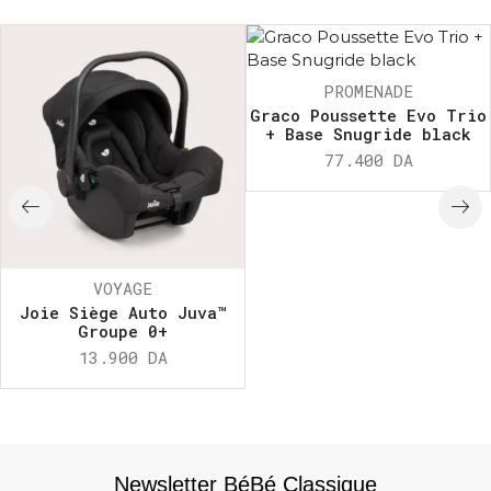
PROMENADE
Graco Poussette Evo Trio
+ Base Snugride black
77.400
DA
VOYAGE
Joie Siège Auto Juva™
Groupe 0+
13.900
DA
Newsletter BéBé Classique