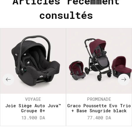
Articles récemment
consultés
VOYAGE
PROMENADE
Joie Siège Auto Juva™
Graco Poussette Evo Trio
Groupe 0+
+ Base Snugride black
13.900
DA
77.400
DA