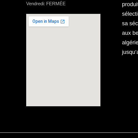
Vendredi: FERMÉE
produi
sélect
sa séc
aux b
algéri
jusqu’