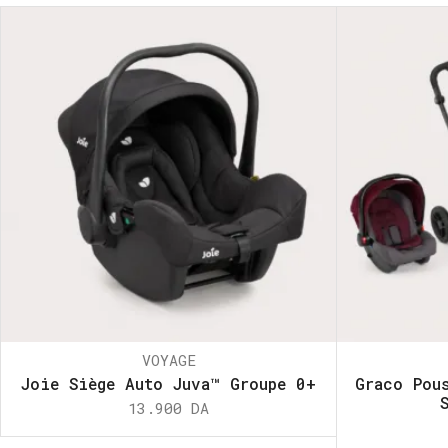
VOYAGE
Joie Siège Auto Juva™ Groupe 0+
Graco Pou
13.900
DA