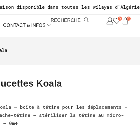
n disponible dans toutes les wilayas d'Algérie
+10
0
0
RECHERCHE
CONTACT & INFOS
ala
Sucettes Koala
oala – boîte à tétine pour les déplacements –
ache-tétine – stériliser la tétine au micro-
e – 0m+