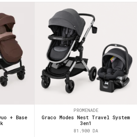
PROMENADE
Duo + Base
Graco Modes Nest Travel System
ck
3en1
81.900
DA