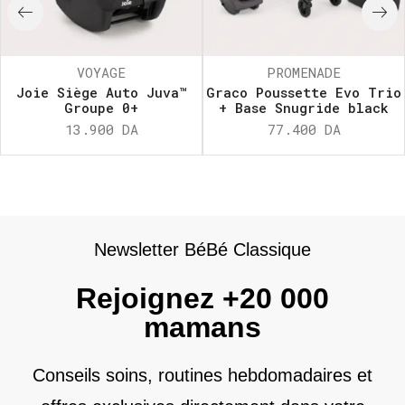
VOYAGE
PROMENADE
Joie Siège Auto Juva™
Graco Poussette Evo Trio
Groupe 0+
+ Base Snugride black
13.900
DA
77.400
DA
Newsletter BéBé Classique
Rejoignez +20 000
mamans
Conseils soins, routines hebdomadaires et