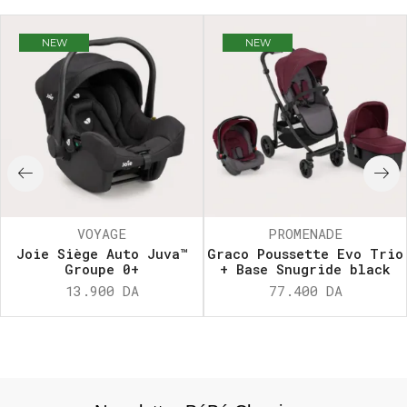
NEW
NEW
VOYAGE
PROMENADE
Joie Siège Auto Juva™
Graco Poussette Evo Trio
Groupe 0+
+ Base Snugride black
13.900
DA
77.400
DA