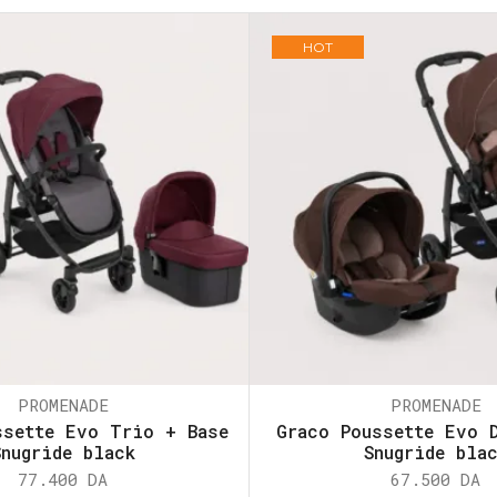
HOT
PROMENADE
PROMENADE
ssette Evo Trio + Base
Graco Poussette Evo 
Snugride black
Snugride bla
77.400
DA
67.500
DA