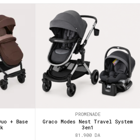
PROMENADE
Duo + Base
Graco Modes Nest Travel System
ck
3en1
81.900
DA