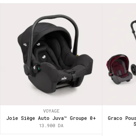
VOYAGE
Joie Siège Auto Juva™ Groupe 0+
Graco Pou
13.900
DA