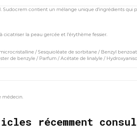
. Sudocrem contient un mélange unique d’ingrédients qui po
 cicatriser la peau gercée et l’érythème fessier.
re microcristalline / Sesquioléate de sorbitane / Benzyl benzo
ter de benzyle / Parfum / Acétate de linalyle / Hydroxyanisol
re médecin.
ticles récemment consul