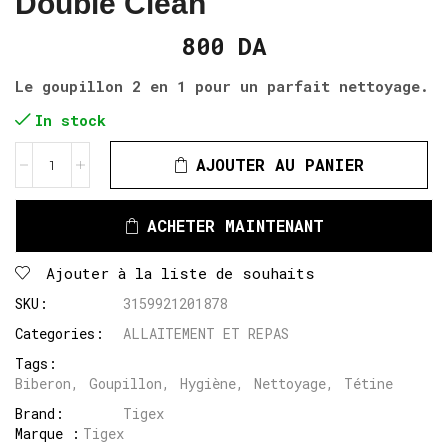
Double Clean
800
DA
Le goupillon 2 en 1 pour un parfait nettoyage.
In stock
AJOUTER AU PANIER
ACHETER MAINTENANT
Ajouter à la liste de souhaits
SKU:
3159921201878
Categories:
ALLAITEMENT ET REPAS
Tags:
Biberon
,
Goupillon
,
Hygiène
,
Nettoyage
,
Tétine
Brand:
Tigex
Marque :
Tigex