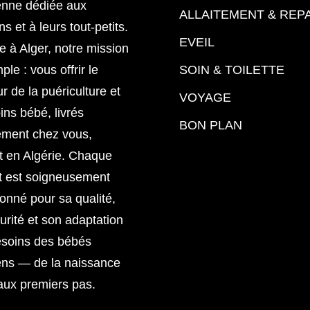
enne dédiée aux
ALLAITEMENT & REP
 et à leurs tout-petits.
EVEIL
 à Alger, notre mission
ple : vous offrir le
SOIN & TOILETTE
ur de la puériculture et
VOYAGE
ins bébé, livrés
BON PLAN
ement chez vous,
t en Algérie. Chaque
t est soigneusement
ionné pour sa qualité,
urité et son adaptation
esoins des bébés
ens — de la naissance
aux premiers pas.