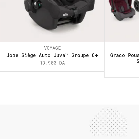
VOYAGE
Joie Siège Auto Juva™ Groupe 0+
Graco Pou
13.900
DA