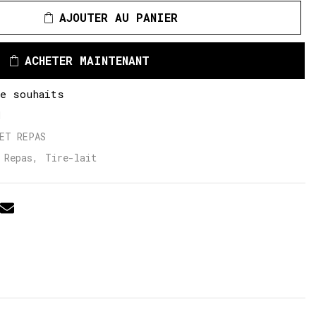
AJOUTER AU PANIER
ACHETER MAINTENANT
de souhaits
1
ET REPAS
,
Repas
,
Tire-lait