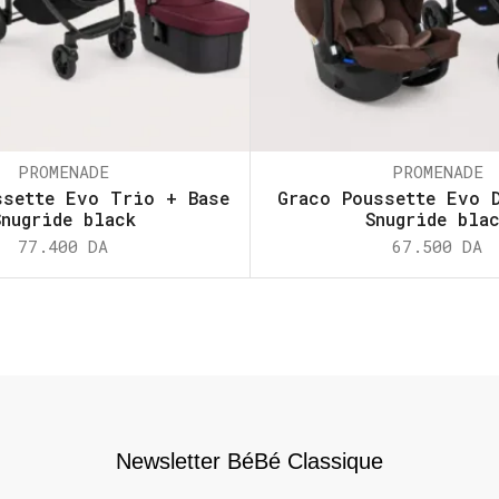
PROMENADE
PROMENADE
ssette Evo Trio + Base
Graco Poussette Evo 
Snugride black
Snugride bla
77.400
DA
67.500
DA
Newsletter BéBé Classique