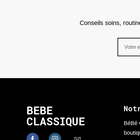
Conseils soins, routi
BEBE
Not
CLASSIQUE
BéBé 
boutiq