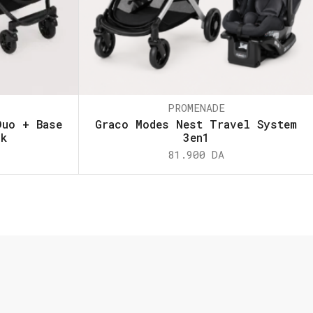
PROMENADE
Duo + Base
Graco Modes Nest Travel System
ck
3en1
81.900
DA