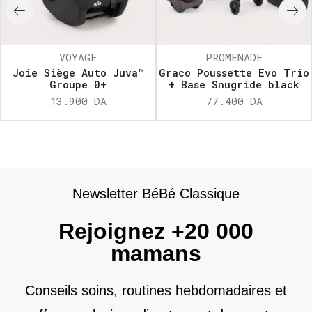
VOYAGE
PROMENADE
Joie Siège Auto Juva™
Graco Poussette Evo Trio
Groupe 0+
+ Base Snugride black
13.900
DA
77.400
DA
Newsletter BéBé Classique
Rejoignez +20 000
mamans
Conseils soins, routines hebdomadaires et