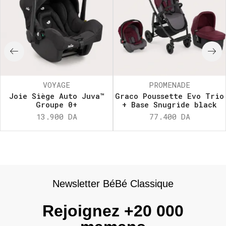
VOYAGE
PROMENADE
Joie Siège Auto Juva™
Graco Poussette Evo Trio
Groupe 0+
+ Base Snugride black
13.900
DA
77.400
DA
Newsletter BéBé Classique
Rejoignez +20 000