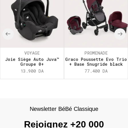
VOYAGE
PROMENADE
Joie Siège Auto Juva™
Graco Poussette Evo Trio
Groupe 0+
+ Base Snugride black
13.900
DA
77.400
DA
Newsletter BéBé Classique
Rejoignez +20 000