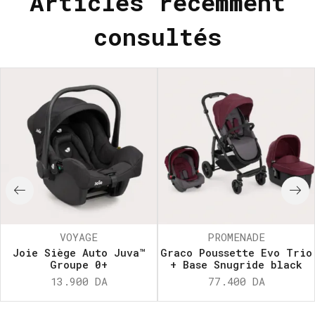
Articles récemment
consultés
VOYAGE
PROMENADE
Joie Siège Auto Juva™
Graco Poussette Evo Trio
Groupe 0+
+ Base Snugride black
13.900
DA
77.400
DA