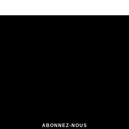
Newsletter BéBé Classique
Rejoignez +20 000
mamans
Conseils soins, routines hebdomadaires et
offres exclusives directement dans votre
boîte mail
ABONNEZ-NOUS