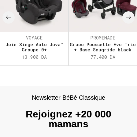
VOYAGE
PROMENADE
Joie Siège Auto Juva™
Graco Poussette Evo Trio
Groupe 0+
+ Base Snugride black
13.900
DA
77.400
DA
Newsletter BéBé Classique
Rejoignez +20 000
mamans