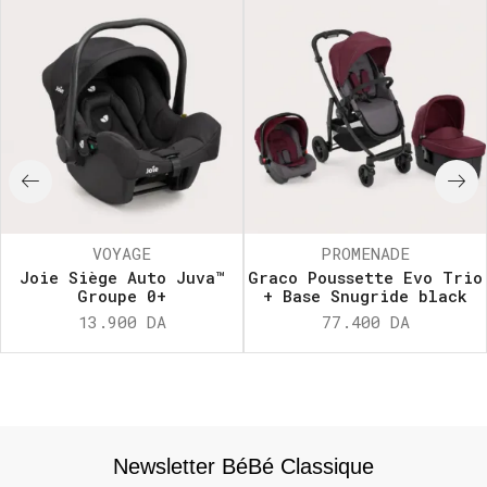
VOYAGE
PROMENADE
Joie Siège Auto Juva™
Graco Poussette Evo Trio
Groupe 0+
+ Base Snugride black
13.900
DA
77.400
DA
Newsletter BéBé Classique