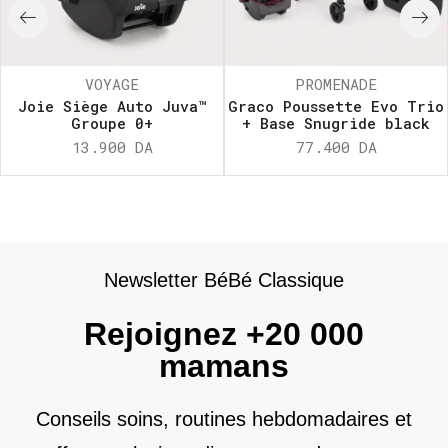
VOYAGE
PROMENADE
Joie Siège Auto Juva™
Graco Poussette Evo Trio
Groupe 0+
+ Base Snugride black
13.900
DA
77.400
DA
Newsletter BéBé Classique
Rejoignez +20 000
mamans
Conseils soins, routines hebdomadaires et