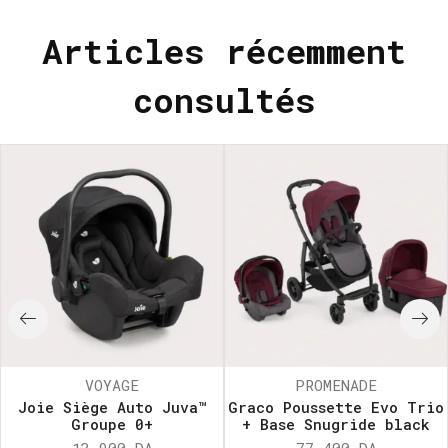
Articles récemment
consultés
VOYAGE
PROMENADE
Joie Siège Auto Juva™
Graco Poussette Evo Trio
Groupe 0+
+ Base Snugride black
13.900
DA
77.400
DA