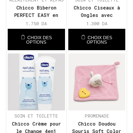
Chicco Biberon
Chicco Ciseaux à
PERFECT EASY en
Ongles avec
Verre 240 ml – Flux
Capuchons de
1.750
DA
1.300
DA
Lent
Sécurité
CHOIX DES
CHOIX DES
OPTIONS
OPTIONS
SOIN ET TOILETTE
PROMENADE
Chicco Crème pour
Chicco Doudou
le Change 4en1
Souris Soft Color