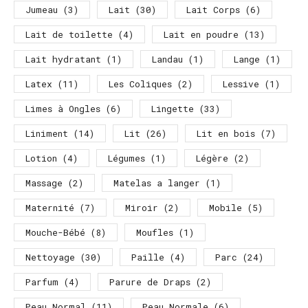
Jumeau
(3)
Lait
(30)
Lait Corps
(6)
Lait de toilette
(4)
Lait en poudre
(13)
Lait hydratant
(1)
Landau
(1)
Lange
(1)
Latex
(11)
Les Coliques
(2)
Lessive
(1)
Limes à Ongles
(6)
Lingette
(33)
Liniment
(14)
Lit
(26)
Lit en bois
(7)
Lotion
(4)
Légumes
(1)
Légère
(2)
Massage
(2)
Matelas a langer
(1)
Maternité
(7)
Miroir
(2)
Mobile
(5)
Mouche-Bébé
(8)
Moufles
(1)
Nettoyage
(30)
Paille
(4)
Parc
(24)
Parfum
(4)
Parure de Draps
(2)
Peau Normal
(11)
Peau Normale
(6)