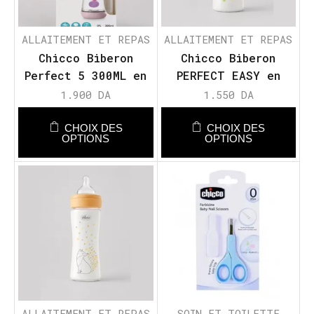
ALLAITEMENT ET REPAS
ALLAITEMENT ET REPAS
Chicco Biberon
Chicco Biberon
Perfect 5 300ML en
PERFECT EASY en
Plastique – FLUX
Polypropylène 330
1.900
DA
1.550
DA
RAPIDE
ml – Flux Moyen
CHOIX DES
CHOIX DES
OPTIONS
OPTIONS
ALLAITEMENT ET REPAS
SOIN ET TOILETTE