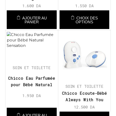
Sensation Naturell
0m+
1.600
DA
1.550
DA
AJOUTER AU
CHOIX DES
PANIER
OPTIONS
SOIN ET TOILETTE
Chicco Eau Parfumée
pour Bébé Natural
SOIN ET TOILETTE
Sensation
Chicco Ecoute-Bébé
1.950
DA
Always With You
12.500
DA
AJOUTER AU