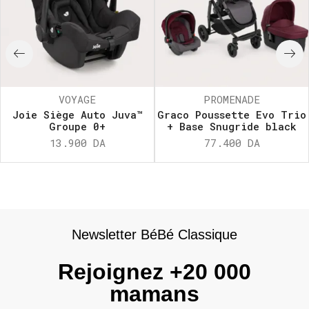
VOYAGE
PROMENADE
Joie Siège Auto Juva™
Graco Poussette Evo Trio
Groupe 0+
+ Base Snugride black
13.900
DA
77.400
DA
Newsletter BéBé Classique
Rejoignez +20 000
mamans