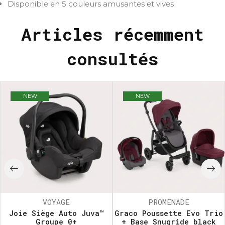
Disponible en 5 couleurs amusantes et vives
Articles récemment
consultés
NEW
NEW
VOYAGE
PROMENADE
Joie Siège Auto Juva™
Graco Poussette Evo Trio
Groupe 0+
+ Base Snugride black