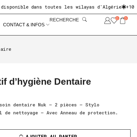
nible dans toutes les wilayas d'Algérie
+10 000 c
0
0
RECHERCHE
CONTACT & INFOS
taire
if d’hygiène Dentaire
soin dentaire Nuk – 2 pièces – Stylo
l de nettoyage – Avec Anneau de protection.
AJOUTER AU PANIER