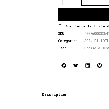
Ajouter à la liste 
SKU:
400860008364
Categories:
SOIN ET TOI
Tag:
Brosse à Den
Description