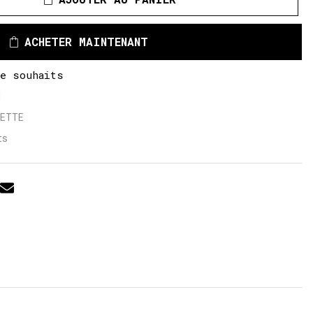
ACHETER MAINTENANT
de souhaits
1
LETTE
ts