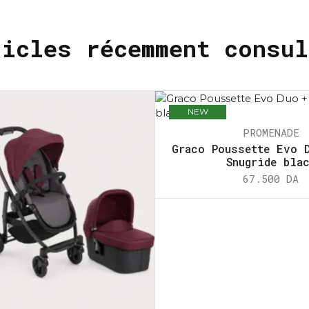
ticles récemment consul
NEW
HOT
PROMENADE
Graco Poussette Evo 
Snugride bla
67.500
DA