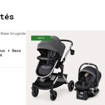
tés
NEW
Duo + Base
ck