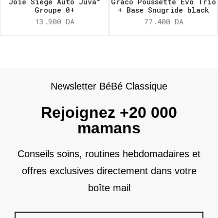
Joie Siège Auto Juva™
Graco Poussette Evo Trio
Groupe 0+
+ Base Snugride black
13.900
DA
77.400
DA
Newsletter BéBé Classique
Rejoignez +20 000
mamans
Conseils soins, routines hebdomadaires et
offres exclusives directement dans votre
boîte mail