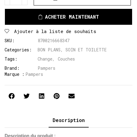
ACHETER MAINTENANT
Ajouter à la liste de souhaits
SKU:
8700216668347
Categories:
BON PLANS
,
SOIN ET TOILETTE
Tags:
Change
,
Couches
Brand:
Pampers
Marque :
Pampers
Description
Description du produit :