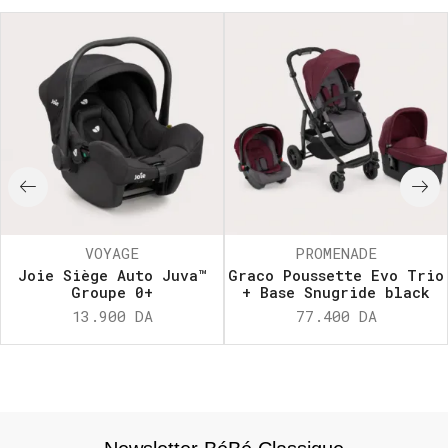
VOYAGE
PROMENADE
Joie Siège Auto Juva™
Graco Poussette Evo Trio
Groupe 0+
+ Base Snugride black
13.900
DA
77.400
DA