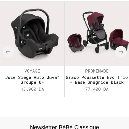
VOYAGE
PROMENADE
Joie Siège Auto Juva™
Graco Poussette Evo Trio
Groupe 0+
+ Base Snugride black
13.900
DA
77.400
DA
Newsletter BéBé Classique