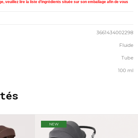
, veuillez lire la liste d’ingrédients située sur son emballage afin de vous
3661434002298
Fluide
Tube
100 ml
tés
NEW