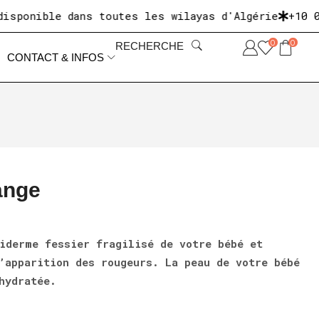
nible dans toutes les wilayas d'Algérie
+10 000 c
0
0
RECHERCHE
CONTACT & INFOS
ange
iderme fessier fragilisé de votre bébé et
’apparition des rougeurs. La peau de votre bébé
hydratée.