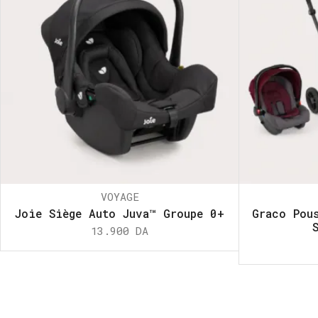
VOYAGE
Joie Siège Auto Juva™ Groupe 0+
Graco Pou
13.900
DA