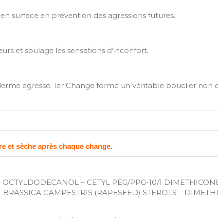
n surface en prévention des agressions futures.
rs et soulage les sensations d’inconfort.
rme agressé. 1er Change forme un véritable bouclier non oc
re et sèche après chaque change.
OCTYLDODECANOL – CETYL PEG/PPG-10/1 DIMETHICONE
– BRASSICA CAMPESTRIS (RAPESEED) STEROLS – DIMETH