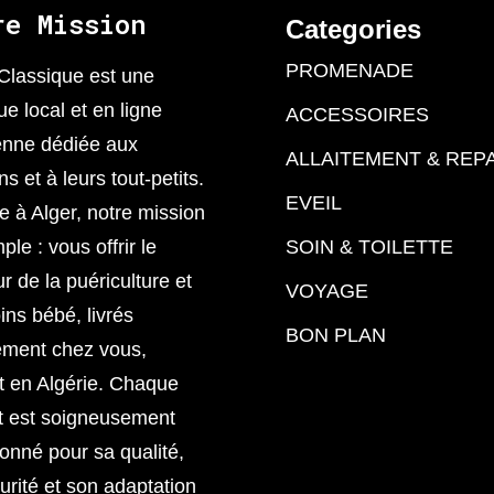
re Mission
Categories
PROMENADE
Classique est une
ue local et en ligne
ACCESSOIRES
enne dédiée aux
ALLAITEMENT & REP
 et à leurs tout-petits.
EVEIL
 à Alger, notre mission
ple : vous offrir le
SOIN & TOILETTE
ur de la puériculture et
VOYAGE
ins bébé, livrés
BON PLAN
ement chez vous,
t en Algérie. Chaque
t est soigneusement
ionné pour sa qualité,
urité et son adaptation