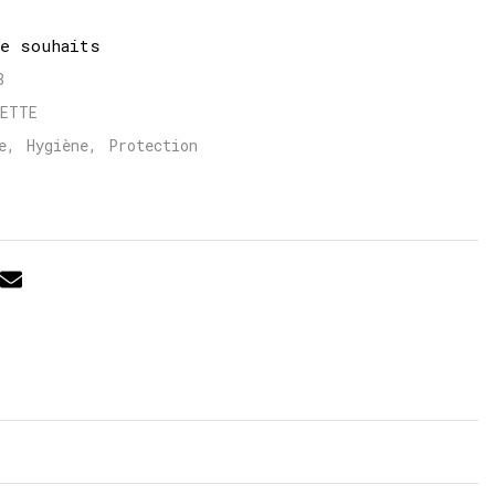
de souhaits
8
LETTE
e
,
Hygiène
,
Protection