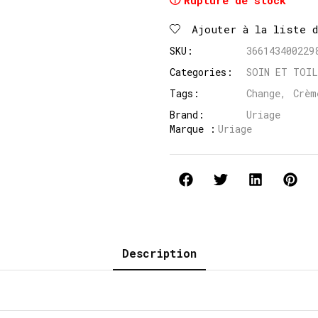
Rupture de stock
Ajouter à la liste 
SKU:
366143400229
Categories:
SOIN ET TOI
Tags:
Change
,
Crèm
Brand:
Uriage
Marque :
Uriage
Description