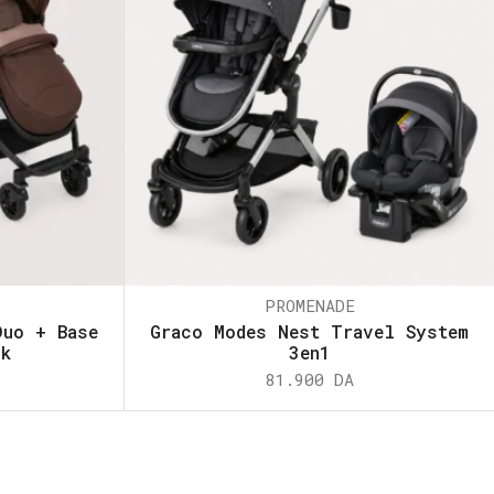
PROMENADE
Duo + Base
Graco Modes Nest Travel System
ck
3en1
81.900
DA