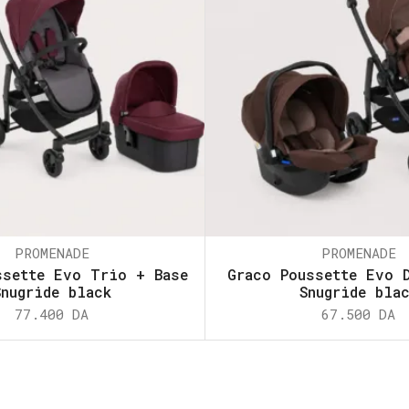
PROMENADE
PROMENADE
ssette Evo Trio + Base
Graco Poussette Evo 
Snugride black
Snugride bla
77.400
DA
67.500
DA