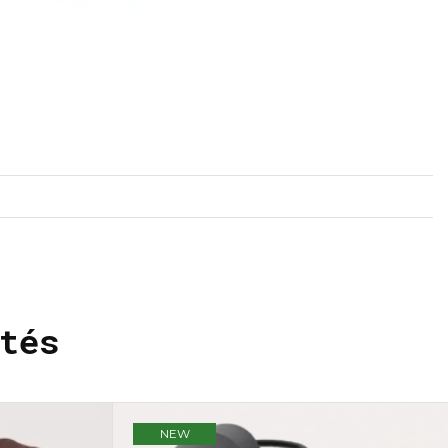
tés
NEW