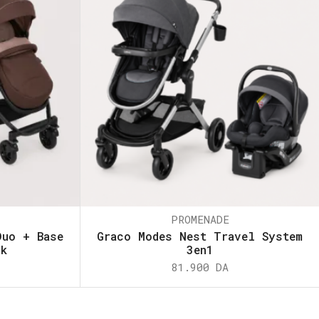
PROMENADE
Duo + Base
Graco Modes Nest Travel System
ck
3en1
81.900
DA