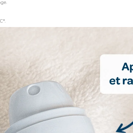
age.
C°.