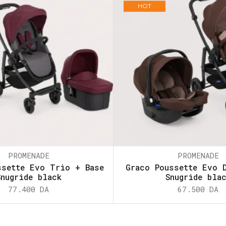
HOT
PROMENADE
PROMENADE
ssette Evo Trio + Base
Graco Poussette Evo 
Snugride black
Snugride bla
77.400
DA
67.500
DA