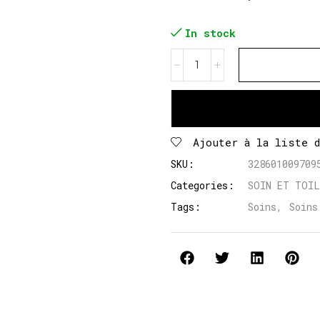
In stock
Ajouter à la liste 
SKU:
328601009709
Categories:
SOIN ET TOI
Tags:
Soins
,
Soins