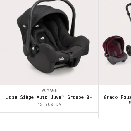
VOYAGE
Joie Siège Auto Juva™ Groupe 0+
Graco Pou
13.900
DA